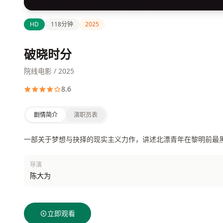
HD
118分钟
2025
破晓时分
院线电影 / 2025
8.6
剧情简介
演职员表
一部关于梦想与抉择的现实主义力作，讲述北漂青年在黎明前最
导演
陈大为
立即观看