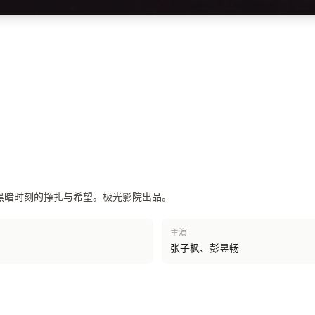
黑暗时刻的挣扎与希望。极光影院出品。
主演
张子枫、彭昱畅